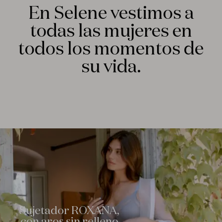
En Selene vestimos a
MARA
Con Aros Con Relleno
todas las mujeres en
todos los momentos de
DESCÚBRELA
su vida.
Sujetador ROXANA,