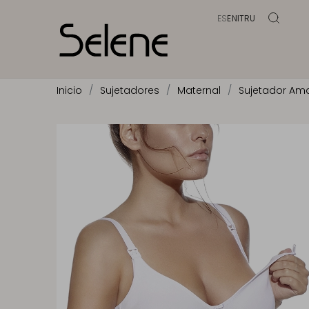
ES
EN
IT
RU
Inicio
Sujetadores
Maternal
Sujetador A