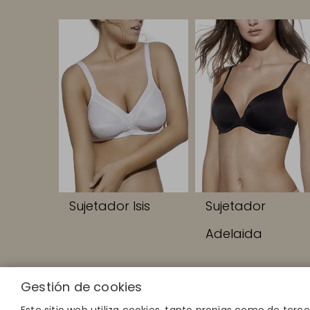
Sujetador Isis
Sujetador
Adelaida
Gestión de cookies
ENLACES RA
Calcula tu tal