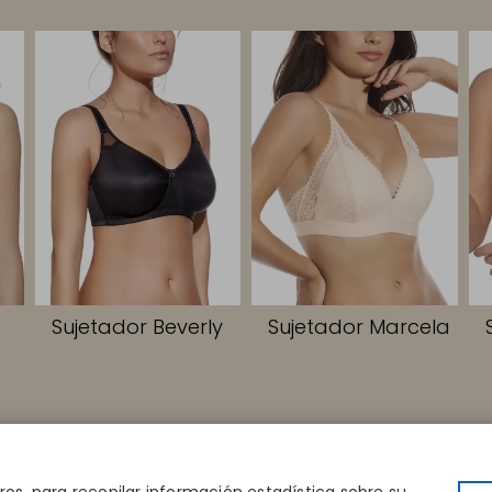
Sujetador Beverly
Sujetador Marcela
PIDOS
CONTACTO
EMPRESA
la
Disintex 2021 SL
Conócenos