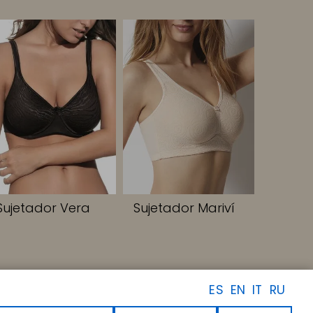
Sujetador Vera
Sujetador Mariví
ES
EN
IT
RU
SÍGUENOS
Facebook