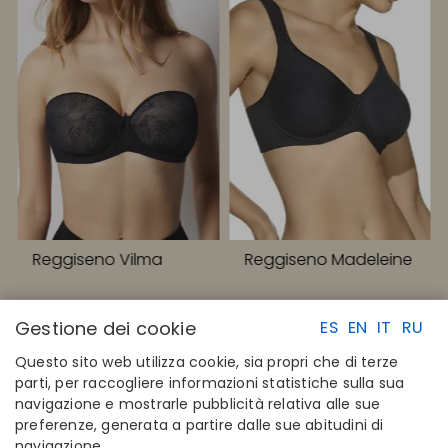
Reggiseno Vilma
Reggiseno Madeleine
Gestione dei cookie
ES
EN
IT
RU
Questo sito web utilizza cookie, sia propri che di terze
parti, per raccogliere informazioni statistiche sulla sua
navigazione e mostrarle pubblicità relativa alle sue
LINK RAPIDI
CONTATTI
preferenze, generata a partire dalle sue abitudini di
Calcola la tua taglia
Disintex 2021 SL
navigazione.