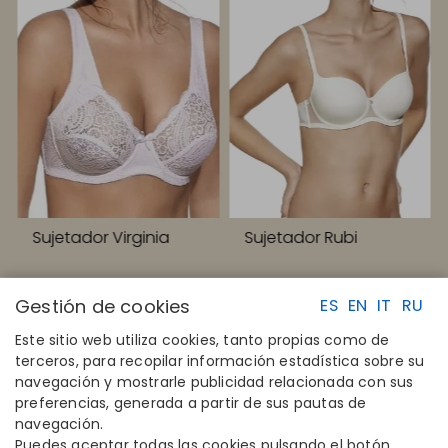
Sujetador Virginia
Sujetador Rubi
Gestión de cookies
ES
EN
IT
RU
Este sitio web utiliza cookies, tanto propias como de
terceros, para recopilar información estadística sobre su
navegación y mostrarle publicidad relacionada con sus
ENLACES RAPIDOS
CONTACTO
preferencias, generada a partir de sus pautas de
Calcula tu talla
Disintex 2021 SL
navegación.
Encuentra tu tienda
+34 948 14 58 90
Puedes aceptar todas las cookies pulsando el botón