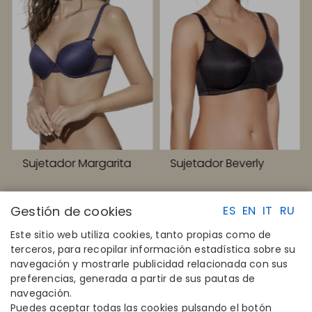
Sujetador Margarita
Sujetador Beverly
Gestión de cookies
ES
EN
IT
RU
Este sitio web utiliza cookies, tanto propias como de
terceros, para recopilar información estadística sobre su
navegación y mostrarle publicidad relacionada con sus
ENLACES RAPIDOS
CONTACTO
preferencias, generada a partir de sus pautas de
Calcula tu talla
Disintex 2021 SL
navegación.
Encuentra tu tienda
+34 948 14 58 90
Puedes aceptar todas las cookies pulsando el botón