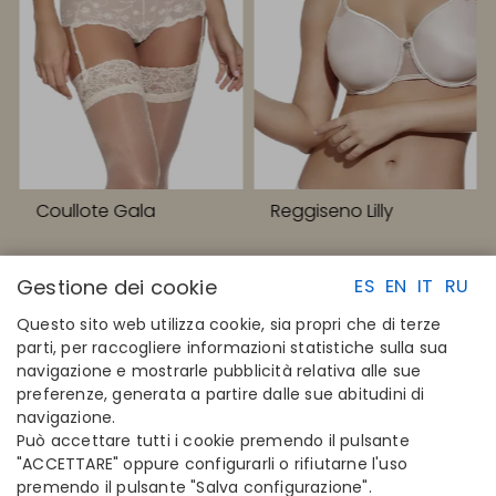
Coullote Gala
Reggiseno Lilly
Gestione dei cookie
ES
EN
IT
RU
Questo sito web utilizza cookie, sia propri che di terze
parti, per raccogliere informazioni statistiche sulla sua
navigazione e mostrarle pubblicità relativa alle sue
LINK RAPIDI
CONTATTI
preferenze, generata a partire dalle sue abitudini di
Calcola la tua taglia
Disintex 2021 SL
navigazione.
Trova il tuo negozio
+34 948 14 58 90
Può accettare tutti i cookie premendo il pulsante
Unisciti alla directory
disintex@disintex.es
"ACCETTARE" oppure configurarli o rifiutarne l'uso
premendo il pulsante "Salva configurazione".