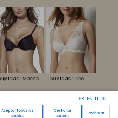
Sujetador Marina
Sujetador Irina
ES
EN
IT
RU
SÍGUENOS
Facebook
Instagram
Aceptar todas las
Gestionar
Rechazar
Linkedin
cookies
cookies