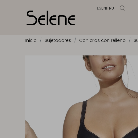
ES
EN
IT
RU
Inicio
Sujetadores
Con aros con relleno
S