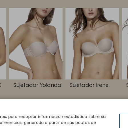
C
Sujetador Yolanda
Sujetador Irene
PIDOS
CONTACTO
EMPRESA
la
Disintex 2021 SL
Conócenos
eros, para recopilar información estadística sobre su
tienda
+34 948 14 58 90
Editoriales
eferencias, generada a partir de sus pautas de
ctorio
disintex@disintex.es
Blog