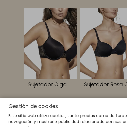
Sujetador Olga
Sujetador Rosa 
Gestión de cookies
ENLACES RA
Calcula tu tal
Este sitio web utiliza cookies, tanto propias como de terc
Encuentra tu 
navegación y mostrarle publicidad relacionada con sus pr
Únete al dire