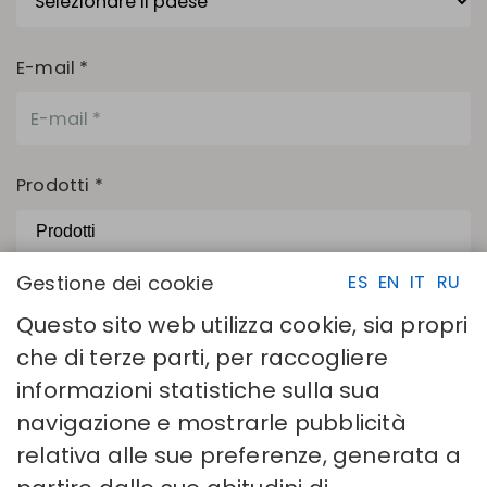
E-mail *
Prodotti *
Gestione dei cookie
ES
EN
IT
RU
I campi contrassegnati da un asterisco (*) sono obbligatori.
Questo sito web utilizza cookie, sia propri
Ho letto e accetto la
Politica sulla privacy
che di terze parti, per raccogliere
INVIA
informazioni statistiche sulla sua
navigazione e mostrarle pubblicità
relativa alle sue preferenze, generata a