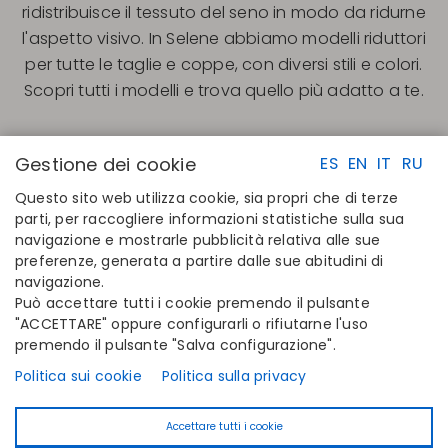
ridistribuisce il tessuto del seno in modo da ridurne
l'aspetto visivo. In Selene abbiamo modelli riduttori
per tutte le taglie e coppe, con diversi stili e colori.
Scopri tutti i modelli e trova quello più adatto a te.
Gestione dei cookie
ES
EN
IT
RU
Questo sito web utilizza cookie, sia propri che di terze
parti, per raccogliere informazioni statistiche sulla sua
navigazione e mostrarle pubblicità relativa alle sue
LINK RAPIDI
CONTATTI
preferenze, generata a partire dalle sue abitudini di
Calcola la tua taglia
Disintex 2021 SL
navigazione.
Trova il tuo negozio
+34 948 14 58 90
Può accettare tutti i cookie premendo il pulsante
Unisciti alla directory
disintex@disintex.es
"ACCETTARE" oppure configurarli o rifiutarne l'uso
premendo il pulsante "Salva configurazione".
AZIENDA
SEGUICI
Chi siamo
Facebook
Politica sui cookie
Politica sulla privacy
Editori
Instagram
Blog
Linkedin
Accettare tutti i cookie
Contatta
Youtube