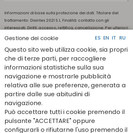
Informazioni di base sulla protezione dei dati. Titolare del
trattamento: Disintex 2021 S.L. Finalità: contatto con gli
interessati. Diritti: accesso, rettifica, cancellazione. Per ulteriori
informazioni, consultare la nostra Informativa sulla privacy
Gestione dei cookie
ES
EN
IT
RU
I campi contrassegnati da un asterisco (*) sono obbligatori.
Questo sito web utilizza cookie, sia propri
Ho letto e accetto la
Politica sulla privacy
che di terze parti, per raccogliere
INVIA
informazioni statistiche sulla sua
navigazione e mostrarle pubblicità
relativa alle sue preferenze, generata a
partire dalle sue abitudini di
navigazione.
Può accettare tutti i cookie premendo il
LINK RAPIDI
CONTATTI
pulsante "ACCETTARE" oppure
Calcola la tua taglia
Disintex 2021 SL
Trova il tuo negozio
+34 948 14 58 90
configurarli o rifiutarne l'uso premendo il
Unisciti alla directory
disintex@disintex.es