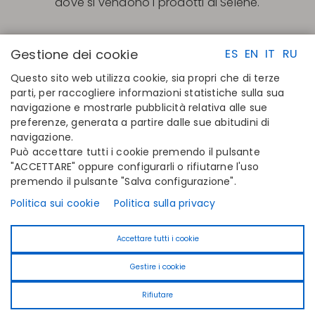
dove si vendono i prodotti di Selene.
Gestione dei cookie
ES
EN
IT
RU
Questo sito web utilizza cookie, sia propri che di terze
parti, per raccogliere informazioni statistiche sulla sua
navigazione e mostrarle pubblicità relativa alle sue
LINK RAPIDI
CONTATTI
preferenze, generata a partire dalle sue abitudini di
Calcola la tua taglia
Disintex 2021 SL
navigazione.
Trova il tuo negozio
+34 948 14 58 90
Può accettare tutti i cookie premendo il pulsante
Unisciti alla directory
disintex@disintex.es
"ACCETTARE" oppure configurarli o rifiutarne l'uso
premendo il pulsante "Salva configurazione".
AZIENDA
SEGUICI
Chi siamo
Facebook
Politica sui cookie
Politica sulla privacy
Editori
Instagram
Blog
Linkedin
Accettare tutti i cookie
Contatta
Youtube
Pinterest
Gestire i cookie
Tiktok
Rifiutare
© 2026 Selene -
Powered by
Iridian Web
- Designed by
PixUP
Aviso legale
-
Politica sulla privacy
-
Cookie Policy