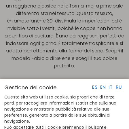
un reggiseno classico nella forma, ma la principale
differenza sta nel tessuto. Questo tessuto,
chiamato anche 3D, dissimula le imperfezioni ed è
invisibile sotto i vestiti, poiché le coppe non hanno
alcun tipo di cucitura. È uno dei reggiseni perfetti da
indossare ogni giorno. È totalmente traspirante e si
adatta perfettamente alla forma del seno. Scopri il
modello Fabiola di Selene e scegli il tuo colore
preferito.
Gestione dei cookie
ES
EN
IT
RU
Questo sito web utilizza cookie, sia propri che di terze
parti, per raccogliere informazioni statistiche sulla sua
navigazione e mostrarle pubblicità relativa alle sue
LINK RAPIDI
CONTATTI
preferenze, generata a partire dalle sue abitudini di
Calcola la tua taglia
Disintex 2021 SL
navigazione.
Trova il tuo negozio
+34 948 14 58 90
Può accettare tutti i cookie premendo il pulsante