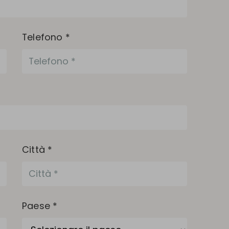
Telefono *
Città *
Paese *