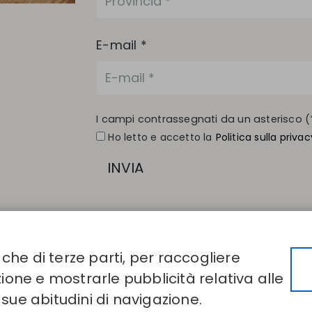
E-mail *
I campi contrassegnati da un asterisco (*
Ho letto e accetto la
Politica sulla privac
INVIA
 che di terze parti, per raccogliere
CONTATTI
AZIENDA
ione e mostrarle pubblicità relativa alle
 taglia
Disintex 2021 SL
Chi siamo
negozio
+34 948 14 58 90
Editori
sue abitudini di navigazione.
directory
disintex@disintex.es
Blog