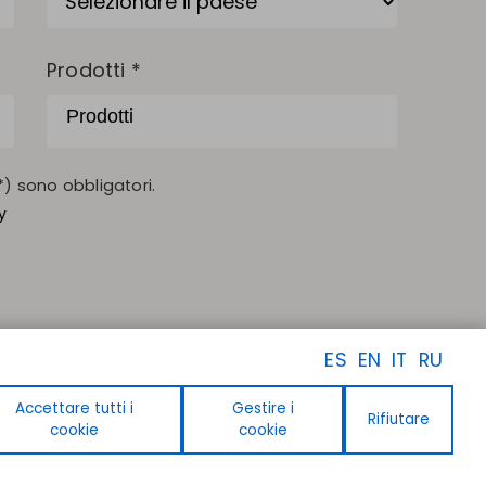
Prodotti *
) sono obbligatori.
y
ES
EN
IT
RU
Accettare tutti i
Gestire i
Rifiutare
SEGUICI
cookie
cookie
Facebook
Instagram
Linkedin