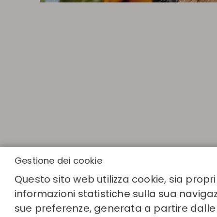
Gestione dei cookie
Questo sito web utilizza cookie, sia propri
LINK RAPIDI
informazioni statistiche sulla sua navigaz
Calcola la tua
Trova il tuo 
sue preferenze, generata a partire dalle 
Unisciti alla 