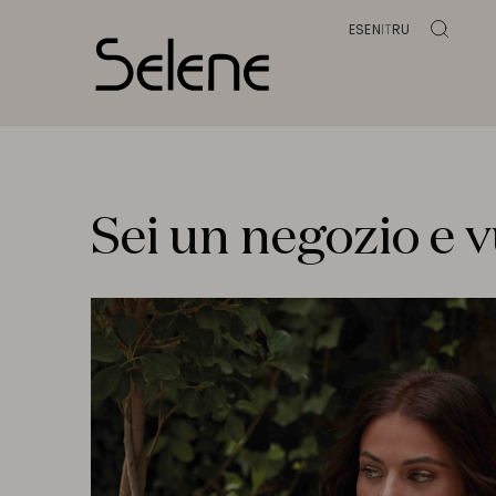
ES
EN
IT
RU
Sei un negozio e 