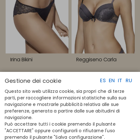
Irina Bikini
Reggiseno Carla
Gestione dei cookie
ES
EN
IT
RU
Questo sito web utilizza cookie, sia propri che di terze
parti, per raccogliere informazioni statistiche sulla sua
navigazione e mostrarle pubblicità relativa alle sue
LINK RAPIDI
CONTATTI
preferenze, generata a partire dalle sue abitudini di
Calcola la tua taglia
Disintex 2021 SL
navigazione.
Trova il tuo negozio
+34 948 14 58 90
Può accettare tutti i cookie premendo il pulsante
Unisciti alla directory
disintex@disintex.es
"ACCETTARE" oppure configurarli o rifiutarne l'uso
premendo il pulsante "Salva configurazione".