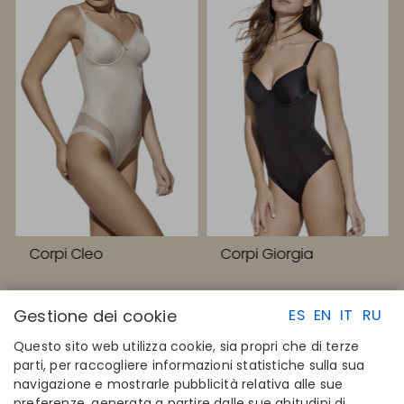
Corpi Cleo
Corpi Giorgia
Gestione dei cookie
ES
EN
IT
RU
Questo sito web utilizza cookie, sia propri che di terze
parti, per raccogliere informazioni statistiche sulla sua
navigazione e mostrarle pubblicità relativa alle sue
LINK RAPIDI
CONTATTI
preferenze, generata a partire dalle sue abitudini di