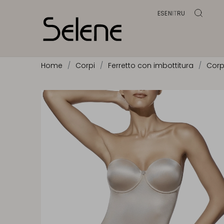
ES
EN
IT
RU
Home
Corpi
Ferretto con imbottitura
Corp