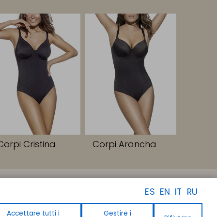
Corpi Cristina
Corpi Arancha
SEGUICI
ES
EN
IT
RU
Facebook
Instagram
Linkedin
Accettare tutti i
Gestire i