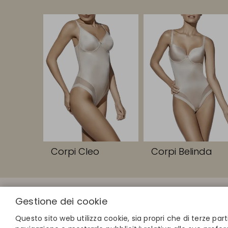
Corpi Cleo
Corpi Belinda
LINK RAPIDI
Gestione dei cookie
Calcola la tua
Trova il tuo 
Questo sito web utilizza cookie, sia propri che di terze part
Unisciti alla 