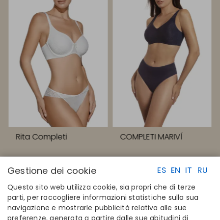
Rita Completi
COMPLETI MARIVÍ
Gestione dei cookie
ES
EN
IT
RU
Questo sito web utilizza cookie, sia propri che di terze
parti, per raccogliere informazioni statistiche sulla sua
navigazione e mostrarle pubblicità relativa alle sue
LINK RAPIDI
CONTATTI
preferenze, generata a partire dalle sue abitudini di