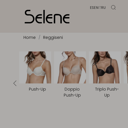
ES
EN
IT
RU
Home
Reggiseni
Push-Up
Doppio
Triplo Push-
Push-Up
Up