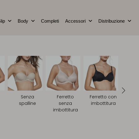
lip
Body
Completi
Accessori
Distribuzione
Senza
Ferretto
Ferretto con
spalline
senza
imbottitura
S
imbottitura
ferre
imbo