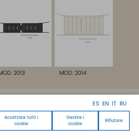
MOD. 2013
MOD. 2014
SEGUICI
ES
EN
IT
RU
Facebook
Instagram
Linkedin
Accettare tutti i
Gestire i
Rifiutare
Youtube
cookie
cookie
Pinterest
Tiktok