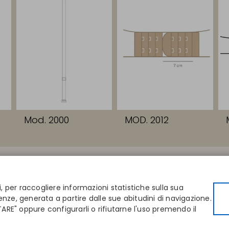
Mod. 2000
MOD. 2012
CONTATTI
AZIENDA
 taglia
Disintex 2021 SL
Chi siamo
negozio
+34 948 14 58 90
Editori
i, per raccogliere informazioni statistiche sulla sua
directory
disintex@disintex.es
Blog
enze, generata a partire dalle sue abitudini di navigazione.
Contatta
RE" oppure configurarli o rifiutarne l'uso premendo il