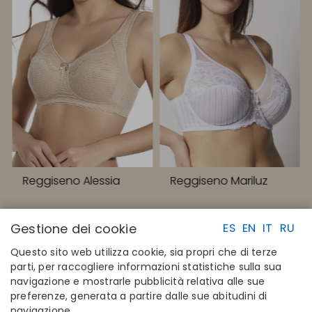
Reggiseno Alessia
Reggiseno Mariluz
Gestione dei cookie
ES
EN
IT
RU
Questo sito web utilizza cookie, sia propri che di terze
parti, per raccogliere informazioni statistiche sulla sua
navigazione e mostrarle pubblicità relativa alle sue
LINK RAPIDI
CONTATTI
preferenze, generata a partire dalle sue abitudini di
Calcola la tua taglia
Disintex 2021 SL
navigazione.