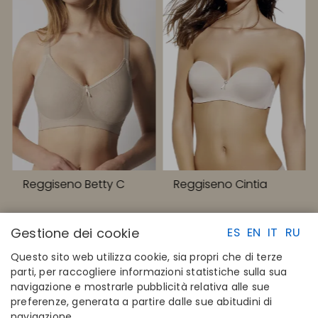
Reggiseno Betty C
Reggiseno Cintia
Gestione dei cookie
ES
EN
IT
RU
Questo sito web utilizza cookie, sia propri che di terze
parti, per raccogliere informazioni statistiche sulla sua
navigazione e mostrarle pubblicità relativa alle sue
LINK RAPIDI
CONTATTI
preferenze, generata a partire dalle sue abitudini di
Calcola la tua taglia
Disintex 2021 SL
navigazione.