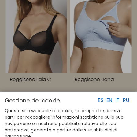
Reggiseno Laia C
Reggiseno Jana
Gestione dei cookie
ES
EN
IT
RU
Questo sito web utilizza cookie, sia propri che di terze
parti, per raccogliere informazioni statistiche sulla sua
navigazione e mostrarle pubblicità relativa alle sue
LINK RAPIDI
CONTATTI
preferenze, generata a partire dalle sue abitudini di
Calcola la tua taglia
Disintex 2021 SL
navigazione.