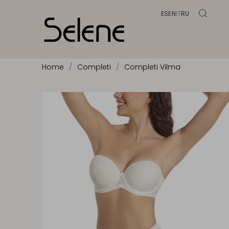
ES
EN
IT
RU
Home
Completi
Completi Vilma