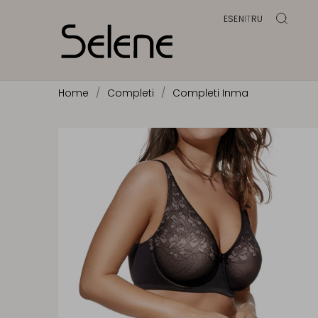
ES
EN
IT
RU
Home
Completi
Completi Inma