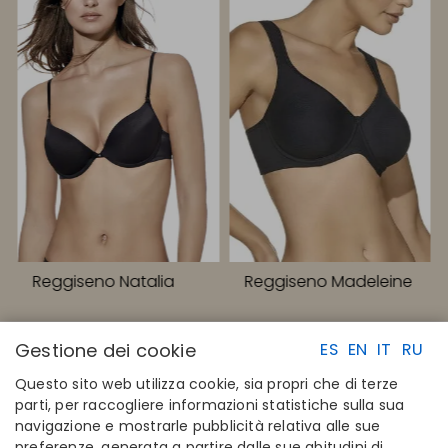
Reggiseno Natalia
Reggiseno Madeleine
Gestione dei cookie
ES
EN
IT
RU
Questo sito web utilizza cookie, sia propri che di terze
parti, per raccogliere informazioni statistiche sulla sua
navigazione e mostrarle pubblicità relativa alle sue
LINK RAPIDI
CONTATTI
preferenze, generata a partire dalle sue abitudini di