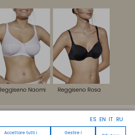
Reggiseno Naomi
Reggiseno Rosa
SEGUICI
ES
EN
IT
RU
Facebook
Instagram
Linkedin
Accettare tutti i
Gestire i