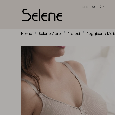
ES
EN
IT
RU
Home
Selene Care
Protesi
Reggiseno Meli