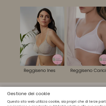
Reggiseno Ines
Reggiseno Caric
LINK RAPIDI
Gestione dei cookie
Calcola la tua
Trova il tuo 
Questo sito web utilizza cookie, sia propri che di terze part
Unisciti alla 