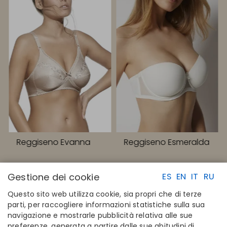
Reggiseno Evanna
Reggiseno Esmeralda
Gestione dei cookie
ES
EN
IT
RU
Questo sito web utilizza cookie, sia propri che di terze
parti, per raccogliere informazioni statistiche sulla sua
navigazione e mostrarle pubblicità relativa alle sue
LINK RAPIDI
CONTATTI
preferenze, generata a partire dalle sue abitudini di